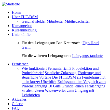
Direkt zum Inhalt
Home
Über FHT/DSM
Geschäftsfelder
Mitarbeiter
Mitgliedschaften
Kursangebot
Kursanmeldung
Unterkünfte
Für den Lehrgangsort Bad Kreuznach:
Figo Hotel
Garni
Für die weiteren Lehrgangsorte:
Lehrgangsstandorte
Fernlernen
Wie funktioniert Fernunterricht?
Probelektion und
Probelehrbrief
Staatliche Zulassung
Förderung und
steuerliche Vorteile
Die FHT/DSM als Fernlehrinstitut
– ein kurzer Überblick
Erfolgsquote im Vergleich zum
Präsenzlehrgang
10 Gute Gründe, einen Fernlehrgang
zu absolvieren
Wissenwertes zum Umgang mit
Lehrbriefen
Aktuelles
Galerie
FAQ