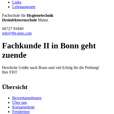
Links
Lehrgangsorte
FHT
Fachschule für
Hygienetechnik
/
Desinfektorenschule
Mainz
DSM
06727 93440
info@fht-dsm.com
Fachkunde II in Bonn geht
zuende
Herzliche Grüße nach Bonn und viel Erfolg für die Prüfung!
Ihre FHT
Übersicht
Bewertungsbogen
Über uns
Kursangebote
Fernlernen