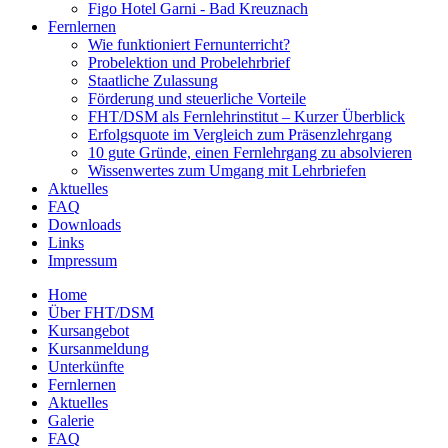
Figo Hotel Garni - Bad Kreuznach
Fernlernen
Wie funktioniert Fernunterricht?
Probelektion und Probelehrbrief
Staatliche Zulassung
Förderung und steuerliche Vorteile
FHT/DSM als Fernlehrinstitut – Kurzer Überblick
Erfolgsquote im Vergleich zum Präsenzlehrgang
10 gute Gründe, einen Fernlehrgang zu absolvieren
Wissenwertes zum Umgang mit Lehrbriefen
Aktuelles
FAQ
Downloads
Links
Impressum
Home
Über FHT/DSM
Hauptmenü
Kursangebot
Kursanmeldung
Unterkünfte
Fernlernen
Aktuelles
Galerie
FAQ