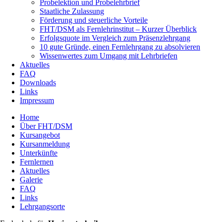
Probelektion und Probelehrbrief
Staatliche Zulassung
Förderung und steuerliche Vorteile
FHT/DSM als Fernlehrinstitut – Kurzer Überblick
Erfolgsquote im Vergleich zum Präsenzlehrgang
10 gute Gründe, einen Fernlehrgang zu absolvieren
Wissenwertes zum Umgang mit Lehrbriefen
Aktuelles
FAQ
Downloads
Links
Impressum
Home
Über FHT/DSM
Hauptmenü
Kursangebot
Kursanmeldung
Unterkünfte
Fernlernen
Aktuelles
Galerie
FAQ
Links
Lehrgangsorte