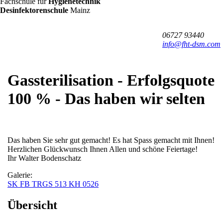
FHT
Fachschule für
Hygienetechnik
/
Desinfektorenschule
Mainz
DSM
06727 93440
info@fht-dsm.com
Gassterilisation - Erfolgsquote
100 % - Das haben wir selten
Das haben Sie sehr gut gemacht! Es hat Spass gemacht mit Ihnen!
Herzlichen Glückwunsch Ihnen Allen und schöne Feiertage!
Ihr Walter Bodenschatz
Galerie:
SK FB TRGS 513 KH 0526
Übersicht