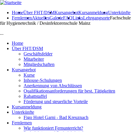
Direkt zum Inhalt
Home
Über FHT/DSM
Kursangebot
Kursanmeldung
Unterkünfte
Fernlernen
Aktuelles
Galerie
FAQ
Links
Lehrgangsorte
Fachschule
für Hygienetechnik / Desinfektorenschule Mainz
...
Home
Über FHT/DSM
Geschäftsfelder
Mitarbeiter
Mitgliedschaften
Kursangebot
Kurse
Inhouse-Schulungen
Anerkennung von Abschlüssen
Qualifikationsanforderungen für best. Tätigkeiten
Rabattstaffel
Förderung und steuerliche Vorteile
Kursanmeldung
Unterkünfte
Figo Hotel Garni - Bad Kreuznach
Fernlernen
Wie funktioniert Fernunterricht?