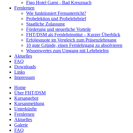
Figo Hotel Garni - Bad Kreuznach
Fernlernen
Wie funktioniert Fernunterricht?
Probelektion und Probelehrbrief
Staatliche Zulassung
Förderung und steuerliche Vorteile
FHT/DSM als Fernlehrinstitut – Kurzer Überblick
Erfolgsquote im Vergleich zum Präsenzlehrgang
10 gute Gründe, einen Fernlehrgang zu absolvieren
Wissenwertes zum Umgang mit Lehrbriefen
Aktuelles
FAQ
Downloads
Links
Impressum
Home
Über FHT/DSM
Hauptmenü
Kursangebot
Kursanmeldung
Unterkünfte
Fernlernen
Aktuelles
Galerie
FAQ