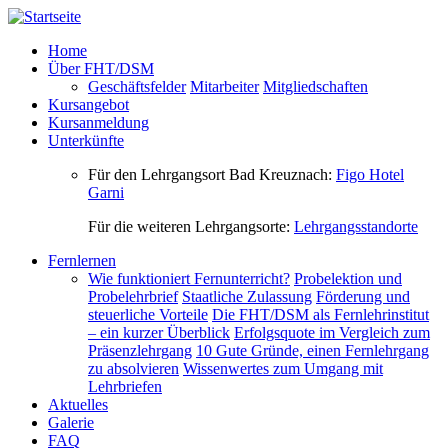
Direkt zum Inhalt
Home
Über FHT/DSM
Geschäftsfelder
Mitarbeiter
Mitgliedschaften
Kursangebot
Kursanmeldung
Unterkünfte
Für den Lehrgangsort Bad Kreuznach:
Figo Hotel
Garni
Für die weiteren Lehrgangsorte:
Lehrgangsstandorte
Fernlernen
Wie funktioniert Fernunterricht?
Probelektion und
Probelehrbrief
Staatliche Zulassung
Förderung und
steuerliche Vorteile
Die FHT/DSM als Fernlehrinstitut
– ein kurzer Überblick
Erfolgsquote im Vergleich zum
Präsenzlehrgang
10 Gute Gründe, einen Fernlehrgang
zu absolvieren
Wissenwertes zum Umgang mit
Lehrbriefen
Aktuelles
Galerie
FAQ