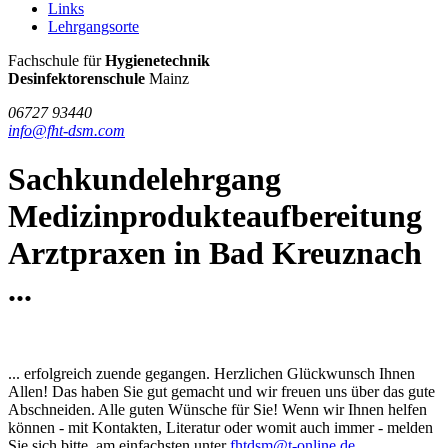
Links
Lehrgangsorte
FHT
Fachschule für
Hygienetechnik
/
Desinfektorenschule
Mainz
DSM
06727 93440
info@fht-dsm.com
Sachkundelehrgang
Medizinprodukteaufbereitung
Arztpraxen in Bad Kreuznach
...
... erfolgreich zuende gegangen. Herzlichen Glückwunsch Ihnen
Allen! Das haben Sie gut gemacht und wir freuen uns über das gute
Abschneiden. Alle guten Wünsche für Sie! Wenn wir Ihnen helfen
können - mit Kontakten, Literatur oder womit auch immer - melden
Sie sich bitte, am einfachsten unter
fhtdsm@t-online.de