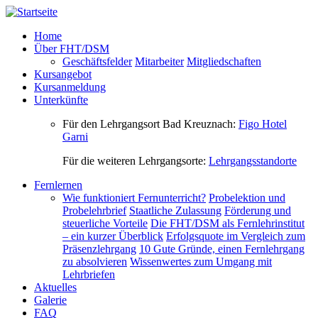
Direkt zum Inhalt
Home
Über FHT/DSM
Geschäftsfelder
Mitarbeiter
Mitgliedschaften
Kursangebot
Kursanmeldung
Unterkünfte
Für den Lehrgangsort Bad Kreuznach:
Figo Hotel
Garni
Für die weiteren Lehrgangsorte:
Lehrgangsstandorte
Fernlernen
Wie funktioniert Fernunterricht?
Probelektion und
Probelehrbrief
Staatliche Zulassung
Förderung und
steuerliche Vorteile
Die FHT/DSM als Fernlehrinstitut
– ein kurzer Überblick
Erfolgsquote im Vergleich zum
Präsenzlehrgang
10 Gute Gründe, einen Fernlehrgang
zu absolvieren
Wissenwertes zum Umgang mit
Lehrbriefen
Aktuelles
Galerie
FAQ