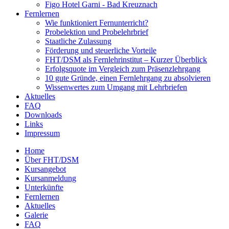
Figo Hotel Garni - Bad Kreuznach
Fernlernen
Wie funktioniert Fernunterricht?
Probelektion und Probelehrbrief
Staatliche Zulassung
Förderung und steuerliche Vorteile
FHT/DSM als Fernlehrinstitut – Kurzer Überblick
Erfolgsquote im Vergleich zum Präsenzlehrgang
10 gute Gründe, einen Fernlehrgang zu absolvieren
Wissenwertes zum Umgang mit Lehrbriefen
Aktuelles
FAQ
Downloads
Links
Impressum
Home
Über FHT/DSM
Hauptmenü
Kursangebot
Kursanmeldung
Unterkünfte
Fernlernen
Aktuelles
Galerie
FAQ