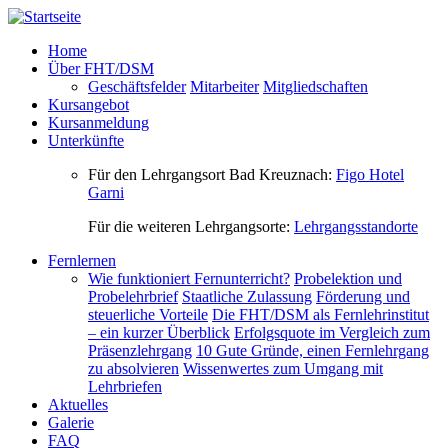
Direkt zum Inhalt
Home
Über FHT/DSM
Geschäftsfelder
Mitarbeiter
Mitgliedschaften
Kursangebot
Kursanmeldung
Unterkünfte
Für den Lehrgangsort Bad Kreuznach:
Figo Hotel
Garni
Für die weiteren Lehrgangsorte:
Lehrgangsstandorte
Fernlernen
Wie funktioniert Fernunterricht?
Probelektion und
Probelehrbrief
Staatliche Zulassung
Förderung und
steuerliche Vorteile
Die FHT/DSM als Fernlehrinstitut
– ein kurzer Überblick
Erfolgsquote im Vergleich zum
Präsenzlehrgang
10 Gute Gründe, einen Fernlehrgang
zu absolvieren
Wissenwertes zum Umgang mit
Lehrbriefen
Aktuelles
Galerie
FAQ