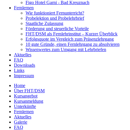
Figo Hotel Garni - Bad Kreuznach
Fernlernen
Wie funktioniert Fernunterricht?
Probelektion und Probelehrbrief
Staatliche Zulassung
Förderung und steuerliche Vorteile
FHT/DSM als Fernlehrinstitut – Kurzer Überblick
Erfolgsquote im Vergleich zum Präsenzlehrgang
10 gute Gründe, einen Fernlehrgang zu absolvieren
Wissenwertes zum Umgang mit Lehrbriefen
Aktuelles
FAQ
Downloads
Links
Impressum
Home
Über FHT/DSM
Hauptmenü
Kursangebot
Kursanmeldung
Unterkünfte
Fernlernen
Aktuelles
Galerie
FAQ