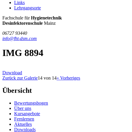
Links
Lehrgangsorte
FHT
Fachschule für
Hygienetechnik
/
Desinfektorenschule
Mainz
DSM
06727 93440
info@fht-dsm.com
IMG 8894
Download
Zurück zur Galerie
14 von 14
« Vorheriges
Übersicht
Bewertungsbogen
Über uns
Kursangebote
Fernlernen
Aktuelles
Downloads