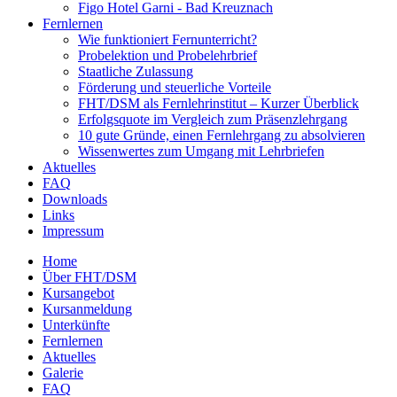
Figo Hotel Garni - Bad Kreuznach
Fernlernen
Wie funktioniert Fernunterricht?
Probelektion und Probelehrbrief
Staatliche Zulassung
Förderung und steuerliche Vorteile
FHT/DSM als Fernlehrinstitut – Kurzer Überblick
Erfolgsquote im Vergleich zum Präsenzlehrgang
10 gute Gründe, einen Fernlehrgang zu absolvieren
Wissenwertes zum Umgang mit Lehrbriefen
Aktuelles
FAQ
Downloads
Links
Impressum
Home
Über FHT/DSM
Hauptmenü
Kursangebot
Kursanmeldung
Unterkünfte
Fernlernen
Aktuelles
Galerie
FAQ