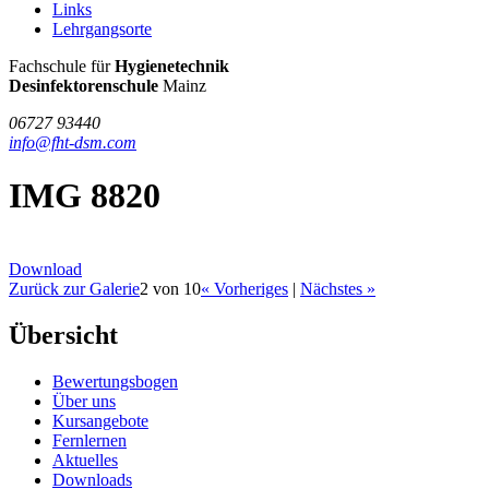
Links
Lehrgangsorte
FHT
Fachschule für
Hygienetechnik
/
Desinfektorenschule
Mainz
DSM
06727 93440
info@fht-dsm.com
IMG 8820
Download
Zurück zur Galerie
2 von 10
« Vorheriges
|
Nächstes »
Übersicht
Bewertungsbogen
Über uns
Kursangebote
Fernlernen
Aktuelles
Downloads