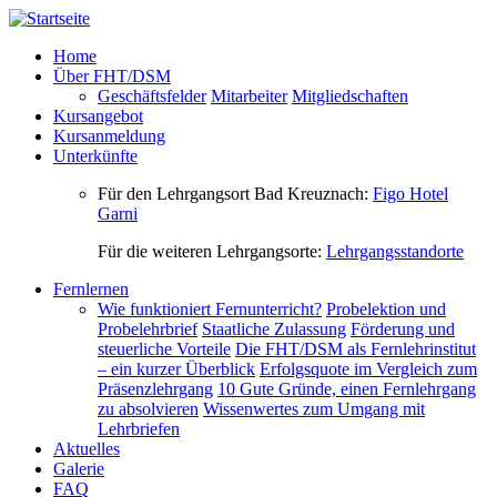
Direkt zum Inhalt
Home
Über FHT/DSM
Geschäftsfelder
Mitarbeiter
Mitgliedschaften
Kursangebot
Kursanmeldung
Unterkünfte
Für den Lehrgangsort Bad Kreuznach:
Figo Hotel
Garni
Für die weiteren Lehrgangsorte:
Lehrgangsstandorte
Fernlernen
Wie funktioniert Fernunterricht?
Probelektion und
Probelehrbrief
Staatliche Zulassung
Förderung und
steuerliche Vorteile
Die FHT/DSM als Fernlehrinstitut
– ein kurzer Überblick
Erfolgsquote im Vergleich zum
Präsenzlehrgang
10 Gute Gründe, einen Fernlehrgang
zu absolvieren
Wissenwertes zum Umgang mit
Lehrbriefen
Aktuelles
Galerie
FAQ