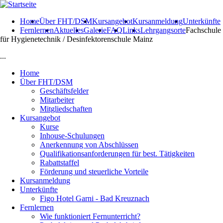
Direkt zum Inhalt
Home
Über FHT/DSM
Kursangebot
Kursanmeldung
Unterkünfte
Fernlernen
Aktuelles
Galerie
FAQ
Links
Lehrgangsorte
Fachschule
für Hygienetechnik / Desinfektorenschule Mainz
...
Home
Über FHT/DSM
Geschäftsfelder
Mitarbeiter
Mitgliedschaften
Kursangebot
Kurse
Inhouse-Schulungen
Anerkennung von Abschlüssen
Qualifikationsanforderungen für best. Tätigkeiten
Rabattstaffel
Förderung und steuerliche Vorteile
Kursanmeldung
Unterkünfte
Figo Hotel Garni - Bad Kreuznach
Fernlernen
Wie funktioniert Fernunterricht?