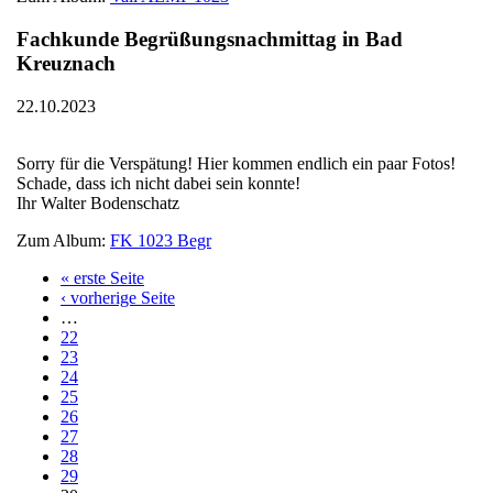
Fachkunde Begrüßungsnachmittag in Bad
Kreuznach
22.10.2023
Sorry für die Verspätung! Hier kommen endlich ein paar Fotos!
Schade, dass ich nicht dabei sein konnte!
Ihr Walter Bodenschatz
Zum Album:
FK 1023 Begr
« erste Seite
Seiten
‹ vorherige Seite
…
22
23
24
25
26
27
28
29