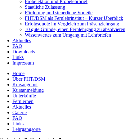
Probelektion und Probelehrbrief
Staatliche Zulassung
Förderung und steuerliche Vorteile
FHT/DSM als Fernlehrinstitut – Kurzer Überblick
Erfolgsquote im Vergleich zum Präsenzlehrgang
10 gute Gründe, einen Fernlehrgang zu absolvieren
Wissenwertes zum Umgang mit Lehrbriefen
Aktuelles
FAQ
Downloads
Links
Impressum
Home
Über FHT/DSM
Hauptmenü
Kursangebot
Kursanmeldung
Unterkünfte
Fernlernen
Aktuelles
Galerie
FAQ
Links
Lehrgangsorte