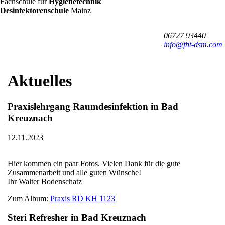
FHT
Fachschule für
Hygienetechnik
/
Desinfektorenschule
Mainz
DSM
06727 93440
info@fht-dsm.com
Aktuelles
Praxislehrgang Raumdesinfektion in Bad
Kreuznach
12.11.2023
Hier kommen ein paar Fotos. Vielen Dank für die gute
Zusammenarbeit und alle guten Wünsche!
Ihr Walter Bodenschatz
Zum Album:
Praxis RD KH 1123
Steri Refresher in Bad Kreuznach