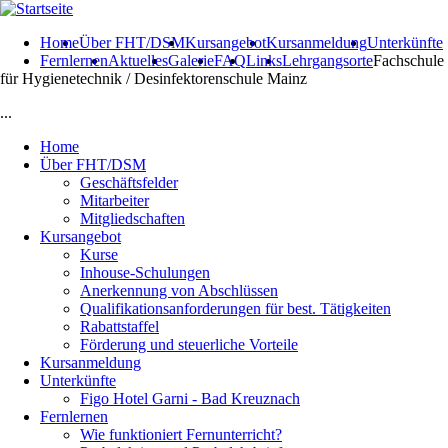
Direkt zum Inhalt
Home
Über FHT/DSM
Kursangebot
Kursanmeldung
Unterkünfte
Fernlernen
Aktuelles
Galerie
FAQ
Links
Lehrgangsorte
Fachschule
für Hygienetechnik / Desinfektorenschule Mainz
...
Home
Über FHT/DSM
Geschäftsfelder
Mitarbeiter
Mitgliedschaften
Kursangebot
Kurse
Inhouse-Schulungen
Anerkennung von Abschlüssen
Qualifikationsanforderungen für best. Tätigkeiten
Rabattstaffel
Förderung und steuerliche Vorteile
Kursanmeldung
Unterkünfte
Figo Hotel Garni - Bad Kreuznach
Fernlernen
Wie funktioniert Fernunterricht?