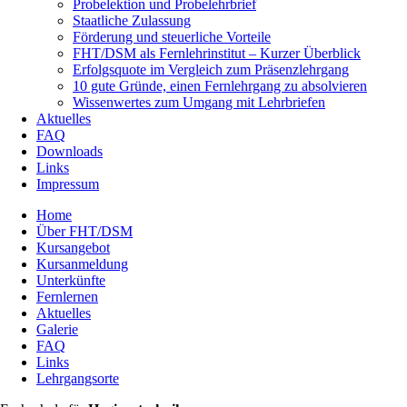
Probelektion und Probelehrbrief
Staatliche Zulassung
Förderung und steuerliche Vorteile
FHT/DSM als Fernlehrinstitut – Kurzer Überblick
Erfolgsquote im Vergleich zum Präsenzlehrgang
10 gute Gründe, einen Fernlehrgang zu absolvieren
Wissenwertes zum Umgang mit Lehrbriefen
Aktuelles
FAQ
Downloads
Links
Impressum
Home
Über FHT/DSM
Hauptmenü
Kursangebot
Kursanmeldung
Unterkünfte
Fernlernen
Aktuelles
Galerie
FAQ
Links
Lehrgangsorte