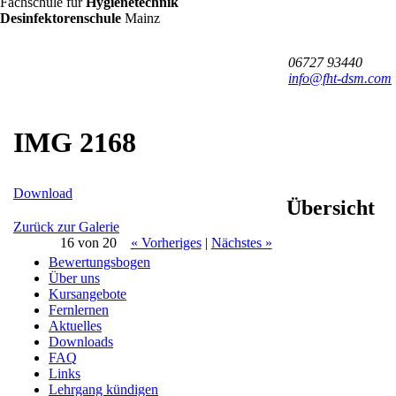
FHT
Fachschule für
Hygienetechnik
/
Desinfektorenschule
Mainz
DSM
06727 93440
info@fht-dsm.com
IMG 2168
Download
Übersicht
Zurück zur Galerie
16 von 20
« Vorheriges
|
Nächstes »
Bewertungsbogen
Über uns
Kursangebote
Fernlernen
Aktuelles
Downloads
FAQ
Links
Lehrgang kündigen