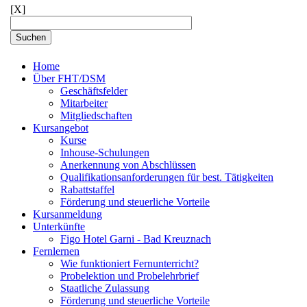
[X]
Home
Über FHT/DSM
Geschäftsfelder
Mitarbeiter
Mitgliedschaften
Kursangebot
Kurse
Inhouse-Schulungen
Anerkennung von Abschlüssen
Qualifikationsanforderungen für best. Tätigkeiten
Rabattstaffel
Förderung und steuerliche Vorteile
Kursanmeldung
Unterkünfte
Figo Hotel Garni - Bad Kreuznach
Fernlernen
Wie funktioniert Fernunterricht?
Probelektion und Probelehrbrief
Staatliche Zulassung
Förderung und steuerliche Vorteile