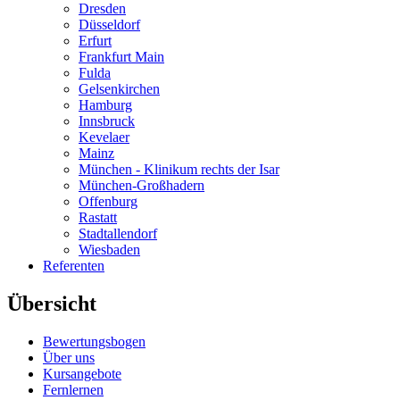
Dresden
Düsseldorf
Erfurt
Frankfurt Main
Fulda
Gelsenkirchen
Hamburg
Innsbruck
Kevelaer
Mainz
München - Klinikum rechts der Isar
München-Großhadern
Offenburg
Rastatt
Stadtallendorf
Wiesbaden
Referenten
Übersicht
Bewertungsbogen
Über uns
Kursangebote
Fernlernen