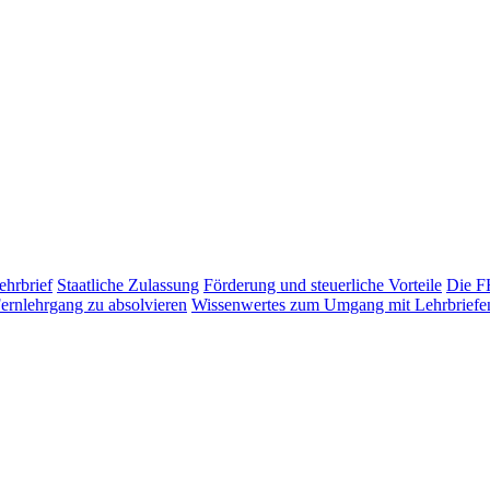
ehrbrief
Staatliche Zulassung
Förderung und steuerliche Vorteile
Die FH
ernlehrgang zu absolvieren
Wissenwertes zum Umgang mit Lehrbriefe