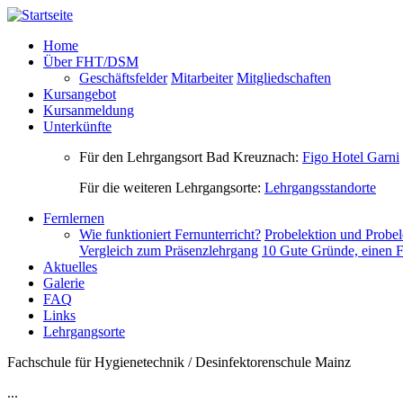
Direkt zum Inhalt
Home
Über FHT/DSM
Geschäftsfelder
Mitarbeiter
Mitgliedschaften
Kursangebot
Kursanmeldung
Unterkünfte
Für den Lehrgangsort Bad Kreuznach:
Figo Hotel Garni
Für die weiteren Lehrgangsorte:
Lehrgangsstandorte
Fernlernen
Wie funktioniert Fernunterricht?
Probelektion und Probel
Vergleich zum Präsenzlehrgang
10 Gute Gründe, einen F
Aktuelles
Galerie
FAQ
Links
Lehrgangsorte
Fachschule für Hygienetechnik / Desinfektorenschule Mainz
...