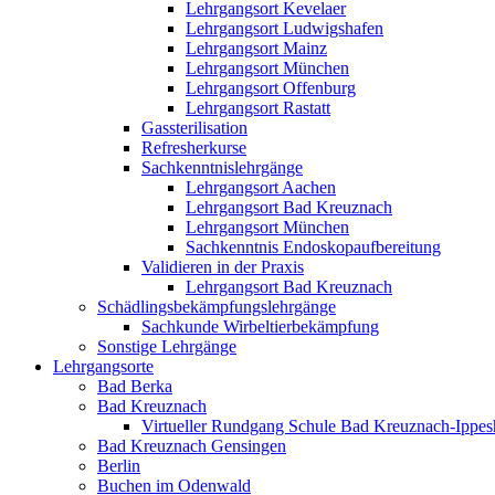
Lehrgangsort Kevelaer
Lehrgangsort Ludwigshafen
Lehrgangsort Mainz
Lehrgangsort München
Lehrgangsort Offenburg
Lehrgangsort Rastatt
Gassterilisation
Refresherkurse
Sachkenntnislehrgänge
Lehrgangsort Aachen
Lehrgangsort Bad Kreuznach
Lehrgangsort München
Sachkenntnis Endoskopaufbereitung
Validieren in der Praxis
Lehrgangsort Bad Kreuznach
Schädlingsbekämpfungslehrgänge
Sachkunde Wirbeltierbekämpfung
Sonstige Lehrgänge
Lehrgangsorte
Bad Berka
Bad Kreuznach
Virtueller Rundgang Schule Bad Kreuznach-Ippe
Bad Kreuznach Gensingen
Berlin
Buchen im Odenwald