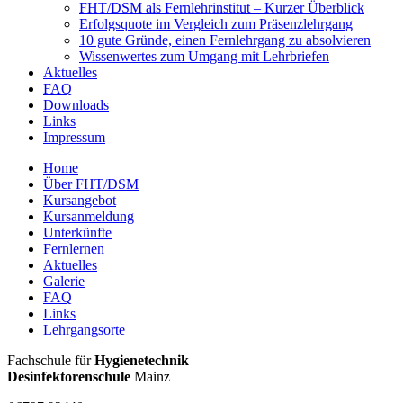
FHT/DSM als Fernlehrinstitut – Kurzer Überblick
Erfolgsquote im Vergleich zum Präsenzlehrgang
10 gute Gründe, einen Fernlehrgang zu absolvieren
Wissenwertes zum Umgang mit Lehrbriefen
Aktuelles
FAQ
Downloads
Links
Impressum
Home
Über FHT/DSM
Hauptmenü
Kursangebot
Kursanmeldung
Unterkünfte
Fernlernen
Aktuelles
Galerie
FAQ
Links
Lehrgangsorte
FHT
Fachschule für
Hygienetechnik
/
Desinfektorenschule
Mainz
DSM