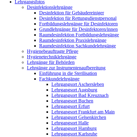
Lehrgangsfotos
Desinfektionslehrgänge
Desinfektion für Gebäudereiniger
Desinfektion für Rettungsdienstpersonal
Fortbildungslehrgänge für Desinfektoren
Grundlehrgänge für Desinfektoren/innen
Raumdesinfektion Fortbildungslehrgänge
Raumdesinfektion Praxislehrgänge
Raumdesinfektion Sachkundelehrgänge
Hygienebeauftragte Pflege
Hygienetechniklehrgänge
Lehrgänge für Behörden
Lehrgänge zur Instrumentenaufbereitung
Einführung in die Sterilisation
Fachkundelehrgänge
Lehrgangsort Aschersleben
Lehrgangsort Augsburg
Lehrgangsort Bad Kreuznach
Lehrgangsort Buchen
Lehrgangsort Erfurt
Lehrgangsort Frankfurt am Main
Lehrgangsort Gelsenkirchen
Lehrgangsort Halle
Lehrgangsort Hamburg
Lehrgangsort Karlsruhe