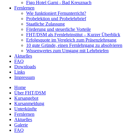
Figo Hotel Garni - Bad Kreuznach
Fernlernen
Wie funktioniert Fernunterricht?
Probelektion und Probelehrbrief
Staatliche Zulassung
Förderung und steuerliche Vorteile
FHT/DSM als Fernlehrinstitut – Kurzer Überblick
Erfolgsquote im Vergleich zum Präsenzlehrgang
10 gute Gründe, einen Fernlehrgang zu absolvieren
Wissenwertes zum Umgang mit Lehrbriefen
Aktuelles
FAQ
Downloads
Links
Impressum
Home
Über FHT/DSM
Hauptmenü
Kursangebot
Kursanmeldung
Unterkünfte
Fernlernen
Aktuelles
Galerie
FAQ