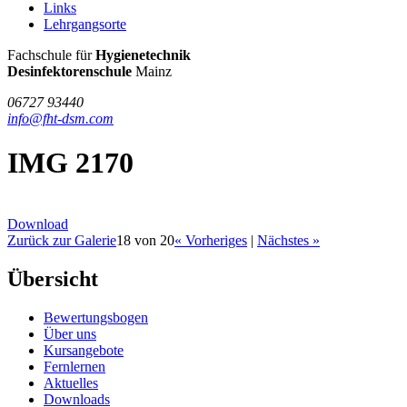
Links
Lehrgangsorte
FHT
Fachschule für
Hygienetechnik
/
Desinfektorenschule
Mainz
DSM
06727 93440
info@fht-dsm.com
IMG 2170
Download
Zurück zur Galerie
18 von 20
« Vorheriges
|
Nächstes »
Übersicht
Bewertungsbogen
Über uns
Kursangebote
Fernlernen
Aktuelles
Downloads