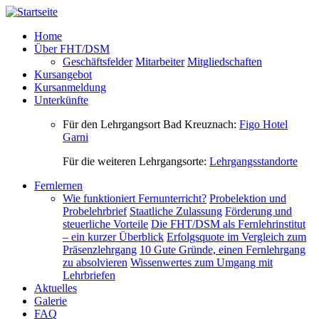
Direkt zum Inhalt
Home
Über FHT/DSM
Geschäftsfelder
Mitarbeiter
Mitgliedschaften
Kursangebot
Kursanmeldung
Unterkünfte
Für den Lehrgangsort Bad Kreuznach:
Figo Hotel
Garni
Für die weiteren Lehrgangsorte:
Lehrgangsstandorte
Fernlernen
Wie funktioniert Fernunterricht?
Probelektion und
Probelehrbrief
Staatliche Zulassung
Förderung und
steuerliche Vorteile
Die FHT/DSM als Fernlehrinstitut
– ein kurzer Überblick
Erfolgsquote im Vergleich zum
Präsenzlehrgang
10 Gute Gründe, einen Fernlehrgang
zu absolvieren
Wissenwertes zum Umgang mit
Lehrbriefen
Aktuelles
Galerie
FAQ