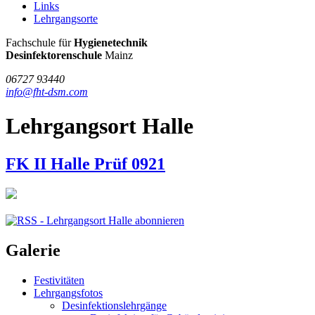
Links
Lehrgangsorte
FHT
Fachschule für
Hygienetechnik
/
Desinfektorenschule
Mainz
DSM
06727 93440
info@fht-dsm.com
Lehrgangsort Halle
FK II Halle Prüf 0921
Galerie
Festivitäten
Lehrgangsfotos
Desinfektionslehrgänge