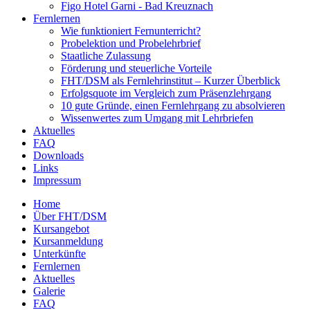
Figo Hotel Garni - Bad Kreuznach
Fernlernen
Wie funktioniert Fernunterricht?
Probelektion und Probelehrbrief
Staatliche Zulassung
Förderung und steuerliche Vorteile
FHT/DSM als Fernlehrinstitut – Kurzer Überblick
Erfolgsquote im Vergleich zum Präsenzlehrgang
10 gute Gründe, einen Fernlehrgang zu absolvieren
Wissenwertes zum Umgang mit Lehrbriefen
Aktuelles
FAQ
Downloads
Links
Impressum
Home
Über FHT/DSM
Hauptmenü
Kursangebot
Kursanmeldung
Unterkünfte
Fernlernen
Aktuelles
Galerie
FAQ