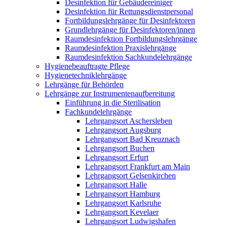
Desinfektion für Gebäudereiniger
Desinfektion für Rettungsdienstpersonal
Fortbildungslehrgänge für Desinfektoren
Grundlehrgänge für Desinfektoren/innen
Raumdesinfektion Fortbildungslehrgänge
Raumdesinfektion Praxislehrgänge
Raumdesinfektion Sachkundelehrgänge
Hygienebeauftragte Pflege
Hygienetechniklehrgänge
Lehrgänge für Behörden
Lehrgänge zur Instrumentenaufbereitung
Einführung in die Sterilisation
Fachkundelehrgänge
Lehrgangsort Aschersleben
Lehrgangsort Augsburg
Lehrgangsort Bad Kreuznach
Lehrgangsort Buchen
Lehrgangsort Erfurt
Lehrgangsort Frankfurt am Main
Lehrgangsort Gelsenkirchen
Lehrgangsort Halle
Lehrgangsort Hamburg
Lehrgangsort Karlsruhe
Lehrgangsort Kevelaer
Lehrgangsort Ludwigshafen