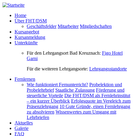
Direkt zum Inhalt
Home
Über FHT/DSM
Geschäftsfelder
Mitarbeiter
Mitgliedschaften
Kursangebot
Kursanmeldung
Unterkünfte
Für den Lehrgangsort Bad Kreuznach:
Figo Hotel
Garni
Für die weiteren Lehrgangsorte:
Lehrgangsstandorte
Fernlernen
Wie funktioniert Fernunterricht?
Probelektion und
Probelehrbrief
Staatliche Zulassung
Förderung und
steuerliche Vorteile
Die FHT/DSM als Fernlehrinstitut
– ein kurzer Überblick
Erfolgsquote im Vergleich zum
Präsenzlehrgang
10 Gute Gründe, einen Fernlehrgang
zu absolvieren
Wissenwertes zum Umgang mit
Lehrbriefen
Aktuelles
Galerie
FAQ