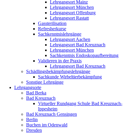
Lehrgangsort Mainz
Lehrgangsort München
Lehrgangsort Offenburg
Lehrgangsort Rastatt
Gassterilisation
Refresherkurse
Sachkenntnislehrgänge
Lehrgangsort Aachen
Lehrgangsort Bad Kreuznach
Lehrgangsort München
Sachkenntnis Endoskopaufbereitung
Validieren in der Praxis
Lehrgangsort Bad Kreuznach
Schädlingsbekämpfungslehrgänge
Sachkunde Wirbeltierbekämpfung
Sonstige Lehrgänge
Lehrgangsorte
Bad Berka
Bad Kreuznach
Virtueller Rundgang Schule Bad Kreuznach-
Ippesheim
Bad Kreuznach Gensingen
Berlin
Buchen im Odenwald
Dresden