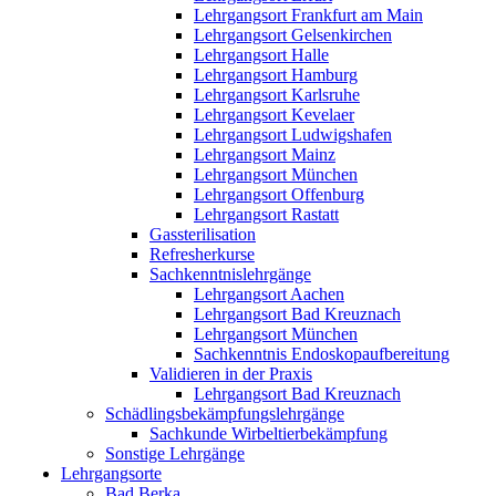
Lehrgangsort Frankfurt am Main
Lehrgangsort Gelsenkirchen
Lehrgangsort Halle
Lehrgangsort Hamburg
Lehrgangsort Karlsruhe
Lehrgangsort Kevelaer
Lehrgangsort Ludwigshafen
Lehrgangsort Mainz
Lehrgangsort München
Lehrgangsort Offenburg
Lehrgangsort Rastatt
Gassterilisation
Refresherkurse
Sachkenntnislehrgänge
Lehrgangsort Aachen
Lehrgangsort Bad Kreuznach
Lehrgangsort München
Sachkenntnis Endoskopaufbereitung
Validieren in der Praxis
Lehrgangsort Bad Kreuznach
Schädlingsbekämpfungslehrgänge
Sachkunde Wirbeltierbekämpfung
Sonstige Lehrgänge
Lehrgangsorte
Bad Berka