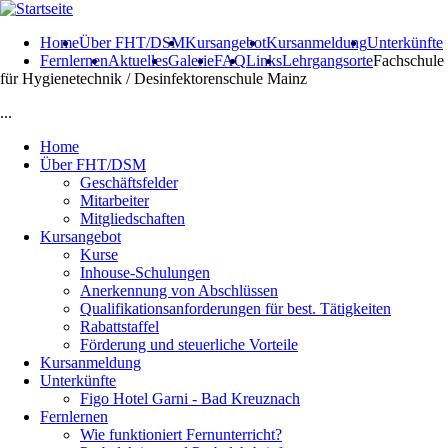
Direkt zum Inhalt
Home
Über FHT/DSM
Kursangebot
Kursanmeldung
Unterkünfte
Fernlernen
Aktuelles
Galerie
FAQ
Links
Lehrgangsorte
Fachschule
für Hygienetechnik / Desinfektorenschule Mainz
...
Home
Über FHT/DSM
Geschäftsfelder
Mitarbeiter
Mitgliedschaften
Kursangebot
Kurse
Inhouse-Schulungen
Anerkennung von Abschlüssen
Qualifikationsanforderungen für best. Tätigkeiten
Rabattstaffel
Förderung und steuerliche Vorteile
Kursanmeldung
Unterkünfte
Figo Hotel Garni - Bad Kreuznach
Fernlernen
Wie funktioniert Fernunterricht?