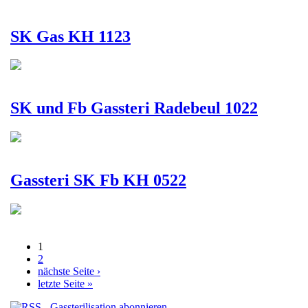
SK Gas KH 1123
SK und Fb Gassteri Radebeul 1022
Gassteri SK Fb KH 0522
1
Seiten
2
nächste Seite ›
letzte Seite »