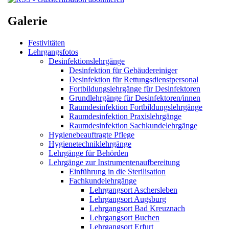
Galerie
Festivitäten
Lehrgangsfotos
Desinfektionslehrgänge
Desinfektion für Gebäudereiniger
Desinfektion für Rettungsdienstpersonal
Fortbildungslehrgänge für Desinfektoren
Grundlehrgänge für Desinfektoren/innen
Raumdesinfektion Fortbildungslehrgänge
Raumdesinfektion Praxislehrgänge
Raumdesinfektion Sachkundelehrgänge
Hygienebeauftragte Pflege
Hygienetechniklehrgänge
Lehrgänge für Behörden
Lehrgänge zur Instrumentenaufbereitung
Einführung in die Sterilisation
Fachkundelehrgänge
Lehrgangsort Aschersleben
Lehrgangsort Augsburg
Lehrgangsort Bad Kreuznach
Lehrgangsort Buchen
Lehrgangsort Erfurt