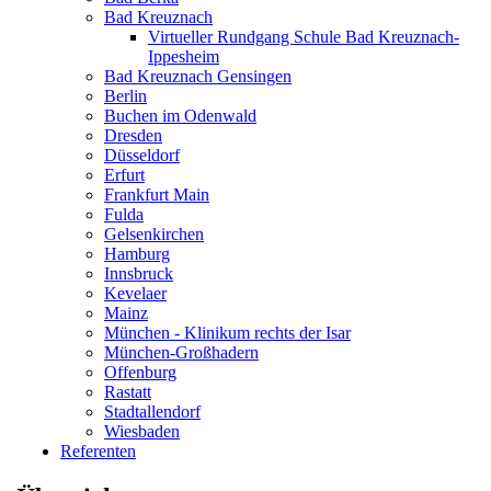
Bad Kreuznach
Virtueller Rundgang Schule Bad Kreuznach-
Ippesheim
Bad Kreuznach Gensingen
Berlin
Buchen im Odenwald
Dresden
Düsseldorf
Erfurt
Frankfurt Main
Fulda
Gelsenkirchen
Hamburg
Innsbruck
Kevelaer
Mainz
München - Klinikum rechts der Isar
München-Großhadern
Offenburg
Rastatt
Stadtallendorf
Wiesbaden
Referenten