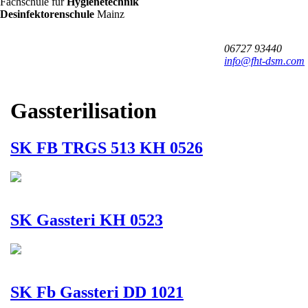
FHT
Fachschule für
Hygienetechnik
/
Desinfektorenschule
Mainz
DSM
06727 93440
info@fht-dsm.com
Gassterilisation
SK FB TRGS 513 KH 0526
SK Gassteri KH 0523
SK Fb Gassteri DD 1021