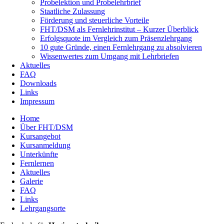
Probelektion und Probelehrbrief
Staatliche Zulassung
Förderung und steuerliche Vorteile
FHT/DSM als Fernlehrinstitut – Kurzer Überblick
Erfolgsquote im Vergleich zum Präsenzlehrgang
10 gute Gründe, einen Fernlehrgang zu absolvieren
Wissenwertes zum Umgang mit Lehrbriefen
Aktuelles
FAQ
Downloads
Links
Impressum
Home
Über FHT/DSM
Hauptmenü
Kursangebot
Kursanmeldung
Unterkünfte
Fernlernen
Aktuelles
Galerie
FAQ
Links
Lehrgangsorte