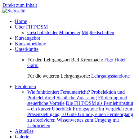
Direkt zum Inhalt
Home
Über FHT/DSM
Geschäftsfelder
Mitarbeiter
Mitgliedschaften
Kursangebot
Kursanmeldung
Unterkünfte
Für den Lehrgangsort Bad Kreuznach:
Figo Hotel
Garni
Für die weiteren Lehrgangsorte:
Lehrgangsstandorte
Fernlernen
Wie funktioniert Fernunterricht?
Probelektion und
Probelehrbrief
Staatliche Zulassung
Förderung und
steuerliche Vorteile
Die FHT/DSM als Fernlehrinstitut
– ein kurzer Überblick
Erfolgsquote im Vergleich zum
Präsenzlehrgang
10 Gute Gründe, einen Fernlehrgang
zu absolvieren
Wissenwertes zum Umgang mit
Lehrbriefen
Aktuelles
Galerie