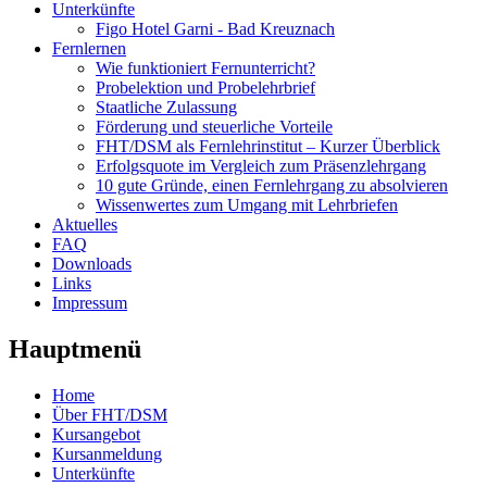
Unterkünfte
Figo Hotel Garni - Bad Kreuznach
Fernlernen
Wie funktioniert Fernunterricht?
Probelektion und Probelehrbrief
Staatliche Zulassung
Förderung und steuerliche Vorteile
FHT/DSM als Fernlehrinstitut – Kurzer Überblick
Erfolgsquote im Vergleich zum Präsenzlehrgang
10 gute Gründe, einen Fernlehrgang zu absolvieren
Wissenwertes zum Umgang mit Lehrbriefen
Aktuelles
FAQ
Downloads
Links
Impressum
Hauptmenü
Home
Über FHT/DSM
Kursangebot
Kursanmeldung
Unterkünfte