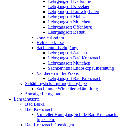
Lehrgangsort Karlsruhe
Lehrgangsort Kevelaer
Lehrgangsort Ludwigshafen
Lehrgangsort Mainz
Lehrgangsort München
Lehrgangsort Offenburg
Lehrgangsort Rastatt
Gassterilisation
Refresherkurse
Sachkenntnislehrgänge
Lehrgangsort Aachen
Lehrgangsort Bad Kreuznach
Lehrgangsort München
Sachkenntnis Endoskopaufbereitung
Validieren in der Praxis
Lehrgangsort Bad Kreuznach
Schädlingsbekämpfungslehrgänge
Sachkunde Wirbeltierbekämpfung
Sonstige Lehrgänge
Lehrgangsorte
Bad Berka
Bad Kreuznach
Virtueller Rundgang Schule Bad Kreuznach-
Ippesheim
Bad Kreuznach Gensingen