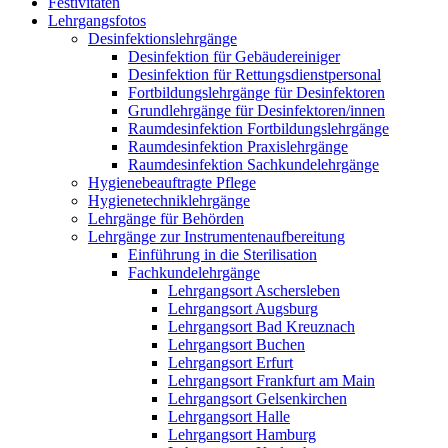
Festivitäten
Lehrgangsfotos
Desinfektionslehrgänge
Desinfektion für Gebäudereiniger
Desinfektion für Rettungsdienstpersonal
Fortbildungslehrgänge für Desinfektoren
Grundlehrgänge für Desinfektoren/innen
Raumdesinfektion Fortbildungslehrgänge
Raumdesinfektion Praxislehrgänge
Raumdesinfektion Sachkundelehrgänge
Hygienebeauftragte Pflege
Hygienetechniklehrgänge
Lehrgänge für Behörden
Lehrgänge zur Instrumentenaufbereitung
Einführung in die Sterilisation
Fachkundelehrgänge
Lehrgangsort Aschersleben
Lehrgangsort Augsburg
Lehrgangsort Bad Kreuznach
Lehrgangsort Buchen
Lehrgangsort Erfurt
Lehrgangsort Frankfurt am Main
Lehrgangsort Gelsenkirchen
Lehrgangsort Halle
Lehrgangsort Hamburg