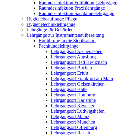
Raumdesinfektion Fortbildungslehrgänge
Raumdesinfektion Praxislehrgänge
Raumdesinfektion Sachkundelehrgänge
Hygienebeauftragte Pflege
Hygienetechniklehrgänge
Lehrgänge für Behörden
Lehrgänge zur Instrumentenaufbereitung
Einführung in die Sterilisation
Fachkundelehrgänge
Lehrgangsort Aschersleben
Lehrgangsort Augsburg
Lehrgangsort Bad Kreuznach
Lehrgangsort Buchen
Lehrgangsort Erfurt
Lehrgangsort Frankfurt am Main
Lehrgangsort Gelsenkirchen
Lehrgangsort Halle
Lehrgangsort Hamburg
Lehrgangsort Karlsruhe
Lehrgangsort Kevelaer
Lehrgangsort Ludwigshafen
Lehrgangsort Mainz
Lehrgangsort München
Lehrgangsort Offenburg
Lehrgangsort Rastatt