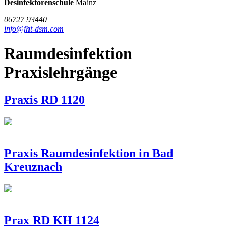
/
Desinfektorenschule
Mainz
DSM
06727 93440
info@fht-dsm.com
Raumdesinfektion
Praxislehrgänge
Praxis RD 1120
Praxis Raumdesinfektion in Bad
Kreuznach
Prax RD KH 1124