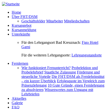
Direkt zum Inhalt
Home
Über FHT/DSM
Geschäftsfelder
Mitarbeiter
Mitgliedschaften
Kursangebot
Kursanmeldung
Unterkünfte
Für den Lehrgangsort Bad Kreuznach:
Figo Hotel
Garni
Für die weiteren Lehrgangsorte:
Lehrgangsstandorte
Fernlernen
Wie funktioniert Fernunterricht?
Probelektion und
Probelehrbrief
Staatliche Zulassung
Förderung und
steuerliche Vorteile
Die FHT/DSM als Fernlehrinstitut
– ein kurzer Überblick
Erfolgsquote im Vergleich zum
Präsenzlehrgang
10 Gute Gründe, einen Fernlehrgang
zu absolvieren
Wissenwertes zum Umgang mit
Lehrbriefen
Aktuelles
Galerie
FAQ