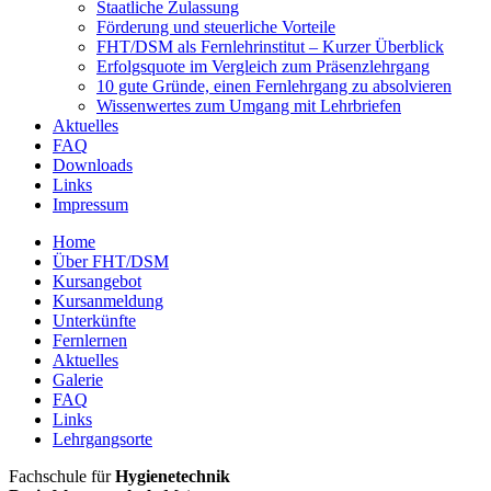
Staatliche Zulassung
Förderung und steuerliche Vorteile
FHT/DSM als Fernlehrinstitut – Kurzer Überblick
Erfolgsquote im Vergleich zum Präsenzlehrgang
10 gute Gründe, einen Fernlehrgang zu absolvieren
Wissenwertes zum Umgang mit Lehrbriefen
Aktuelles
FAQ
Downloads
Links
Impressum
Home
Über FHT/DSM
Hauptmenü
Kursangebot
Kursanmeldung
Unterkünfte
Fernlernen
Aktuelles
Galerie
FAQ
Links
Lehrgangsorte
FHT
Fachschule für
Hygienetechnik