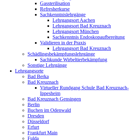
Gassterilisation
Refresherkurse
Sachkenntnislehrgänge
Lehrgangsort Aachen
Lehrgangsort Bad Kreuznach
Lehrgangsort München
Sachkenntnis Endoskopaufbereitung
Validieren in der Praxis
Lehrgangsort Bad Kreuznach
Schädlingsbekämpfungslehrgänge
Sachkunde Wirbeltierbekämpfung
Sonstige Lehrgänge
Lehrgangsorte
Bad Berka
Bad Kreuznach
Virtueller Rundgang Schule Bad Kreuznach-
Ippesheim
Bad Kreuznach Gensingen
Berlin
Buchen im Odenwald
Dresden
Düsseldorf
Erfurt
Frankfurt Main
Fulda