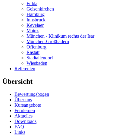
Fulda
Gelsenkirchen
Hamburg
Innsbruck
Kevelaer
Mainz
München - Klinikum rechts der Isar
München-Großhadern
Offenburg
Rastatt
Stadtallendorf
Wiesbaden
Referenten
Übersicht
Bewertungsbogen
Über uns
Kursangebote
Fernlernen
Aktuelles
Downloads
FAQ
Links