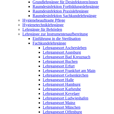
Grundlehrgänge für Desinfektoren/innen
Raumdesinfektion Fortbildungslehrgänge
Raumdesinfektion Praxislehrgänge
Raumdesinfektion Sachkundelehrgänge
Hygienebeauftragte Pflege
Hygienetechniklehrgänge
Lehrgänge für Behörden
Lehrgänge zur Instrumentenaufbereitung
Einführung in die Sterilisation
Fachkundelehrgänge
Lehrgangsort Aschersleben
Lehrgangsort Augsburg
Lehrgangsort Bad Kreuznach
Lehrgangsort Buchen
Lehrgangsort Erfurt
Lehrgangsort Frankfurt am Main
Lehrgangsort Gelsenkirchen
Lehrgangsort Halle
Lehrgangsort Hamburg
Lehrgangsort Karlsruhe
Lehrgangsort Kevelaer
Lehrgangsort Ludwigshafen
Lehrgangsort Mainz
Lehrgangsort München
Lehrgangsort Offenburg