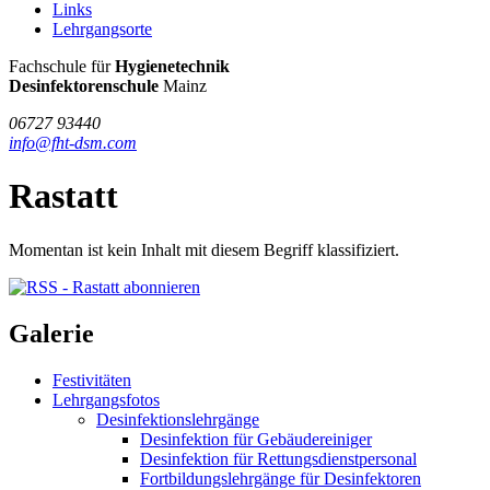
Links
Lehrgangsorte
FHT
Fachschule für
Hygienetechnik
/
Desinfektorenschule
Mainz
DSM
06727 93440
info@fht-dsm.com
Rastatt
Momentan ist kein Inhalt mit diesem Begriff klassifiziert.
Galerie
Festivitäten
Lehrgangsfotos
Desinfektionslehrgänge
Desinfektion für Gebäudereiniger
Desinfektion für Rettungsdienstpersonal
Fortbildungslehrgänge für Desinfektoren