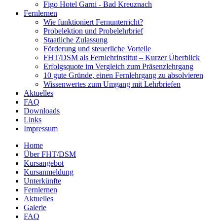
Figo Hotel Garni - Bad Kreuznach
Fernlernen
Wie funktioniert Fernunterricht?
Probelektion und Probelehrbrief
Staatliche Zulassung
Förderung und steuerliche Vorteile
FHT/DSM als Fernlehrinstitut – Kurzer Überblick
Erfolgsquote im Vergleich zum Präsenzlehrgang
10 gute Gründe, einen Fernlehrgang zu absolvieren
Wissenwertes zum Umgang mit Lehrbriefen
Aktuelles
FAQ
Downloads
Links
Impressum
Home
Über FHT/DSM
Hauptmenü
Kursangebot
Kursanmeldung
Unterkünfte
Fernlernen
Aktuelles
Galerie
FAQ