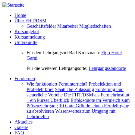
Direkt zum Inhalt
Home
Über FHT/DSM
Geschäftsfelder
Mitarbeiter
Mitgliedschaften
Kursangebot
Kursanmeldung
Unterkünfte
Für den Lehrgangsort Bad Kreuznach:
Figo Hotel
Garni
Für die weiteren Lehrgangsorte:
Lehrgangsstandorte
Fernlernen
Wie funktioniert Fernunterricht?
Probelektion und
Probelehrbrief
Staatliche Zulassung
Förderung und
steuerliche Vorteile
Die FHT/DSM als Fernlehrinstitut
– ein kurzer Überblick
Erfolgsquote im Vergleich zum
Präsenzlehrgang
10 Gute Gründe, einen Fernlehrgang
zu absolvieren
Wissenwertes zum Umgang mit
Lehrbriefen
Aktuelles
Galerie
FAQ