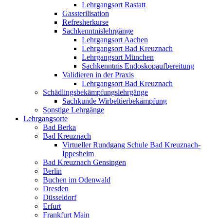
Lehrgangsort Rastatt
Gassterilisation
Refresherkurse
Sachkenntnislehrgänge
Lehrgangsort Aachen
Lehrgangsort Bad Kreuznach
Lehrgangsort München
Sachkenntnis Endoskopaufbereitung
Validieren in der Praxis
Lehrgangsort Bad Kreuznach
Schädlingsbekämpfungslehrgänge
Sachkunde Wirbeltierbekämpfung
Sonstige Lehrgänge
Lehrgangsorte
Bad Berka
Bad Kreuznach
Virtueller Rundgang Schule Bad Kreuznach-
Ippesheim
Bad Kreuznach Gensingen
Berlin
Buchen im Odenwald
Dresden
Düsseldorf
Erfurt
Frankfurt Main