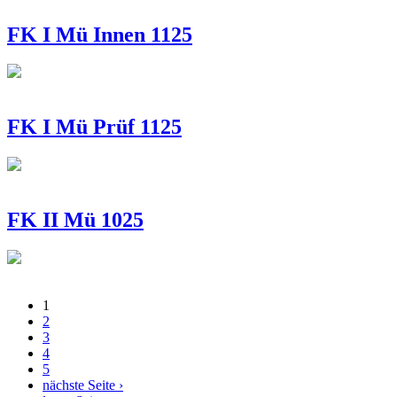
FK I Mü Innen 1125
FK I Mü Prüf 1125
FK II Mü 1025
1
Seiten
2
3
4
5
nächste Seite ›