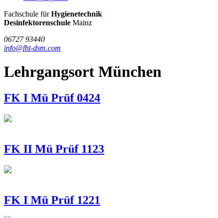
FHT
Fachschule für
Hygienetechnik
/
Desinfektorenschule
Mainz
DSM
06727 93440
info@fht-dsm.com
Lehrgangsort München
FK I Mü Prüf 0424
FK II Mü Prüf 1123
FK I Mü Prüf 1221