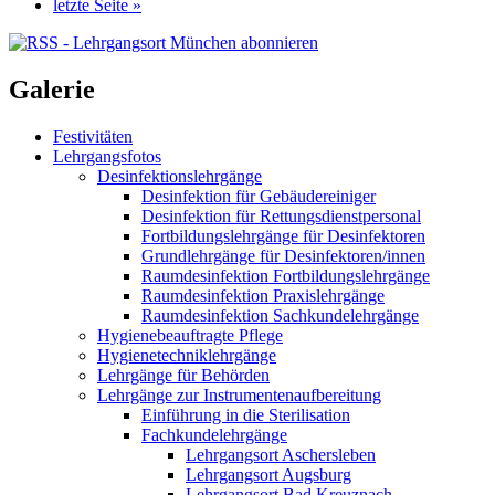
letzte Seite »
Galerie
Festivitäten
Lehrgangsfotos
Desinfektionslehrgänge
Desinfektion für Gebäudereiniger
Desinfektion für Rettungsdienstpersonal
Fortbildungslehrgänge für Desinfektoren
Grundlehrgänge für Desinfektoren/innen
Raumdesinfektion Fortbildungslehrgänge
Raumdesinfektion Praxislehrgänge
Raumdesinfektion Sachkundelehrgänge
Hygienebeauftragte Pflege
Hygienetechniklehrgänge
Lehrgänge für Behörden
Lehrgänge zur Instrumentenaufbereitung
Einführung in die Sterilisation
Fachkundelehrgänge
Lehrgangsort Aschersleben
Lehrgangsort Augsburg
Lehrgangsort Bad Kreuznach