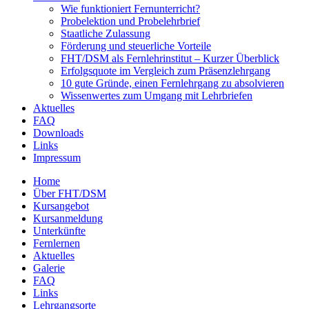
Wie funktioniert Fernunterricht?
Probelektion und Probelehrbrief
Staatliche Zulassung
Förderung und steuerliche Vorteile
FHT/DSM als Fernlehrinstitut – Kurzer Überblick
Erfolgsquote im Vergleich zum Präsenzlehrgang
10 gute Gründe, einen Fernlehrgang zu absolvieren
Wissenwertes zum Umgang mit Lehrbriefen
Aktuelles
FAQ
Downloads
Links
Impressum
Home
Über FHT/DSM
Hauptmenü
Kursangebot
Kursanmeldung
Unterkünfte
Fernlernen
Aktuelles
Galerie
FAQ
Links
Lehrgangsorte