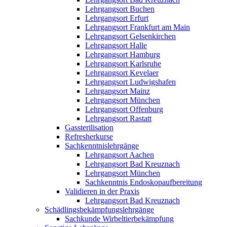
Lehrgangsort Buchen
Lehrgangsort Erfurt
Lehrgangsort Frankfurt am Main
Lehrgangsort Gelsenkirchen
Lehrgangsort Halle
Lehrgangsort Hamburg
Lehrgangsort Karlsruhe
Lehrgangsort Kevelaer
Lehrgangsort Ludwigshafen
Lehrgangsort Mainz
Lehrgangsort München
Lehrgangsort Offenburg
Lehrgangsort Rastatt
Gassterilisation
Refresherkurse
Sachkenntnislehrgänge
Lehrgangsort Aachen
Lehrgangsort Bad Kreuznach
Lehrgangsort München
Sachkenntnis Endoskopaufbereitung
Validieren in der Praxis
Lehrgangsort Bad Kreuznach
Schädlingsbekämpfungslehrgänge
Sachkunde Wirbeltierbekämpfung