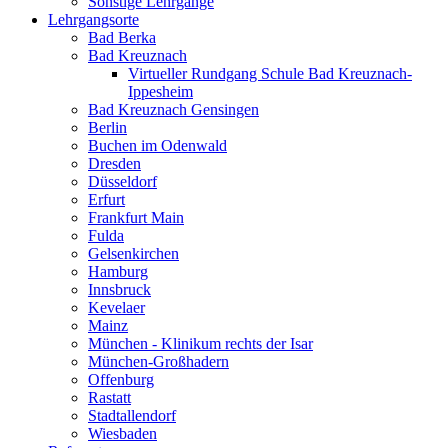
Sonstige Lehrgänge
Lehrgangsorte
Bad Berka
Bad Kreuznach
Virtueller Rundgang Schule Bad Kreuznach-
Ippesheim
Bad Kreuznach Gensingen
Berlin
Buchen im Odenwald
Dresden
Düsseldorf
Erfurt
Frankfurt Main
Fulda
Gelsenkirchen
Hamburg
Innsbruck
Kevelaer
Mainz
München - Klinikum rechts der Isar
München-Großhadern
Offenburg
Rastatt
Stadtallendorf
Wiesbaden