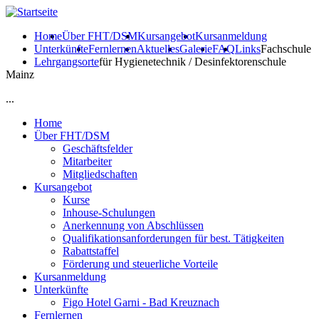
Direkt zum Inhalt
Home
Über FHT/DSM
Kursangebot
Kursanmeldung
Unterkünfte
Fernlernen
Aktuelles
Galerie
FAQ
Links
Fachschule
Lehrgangsorte
für Hygienetechnik / Desinfektorenschule
Mainz
...
Home
Über FHT/DSM
Geschäftsfelder
Mitarbeiter
Mitgliedschaften
Kursangebot
Kurse
Inhouse-Schulungen
Anerkennung von Abschlüssen
Qualifikationsanforderungen für best. Tätigkeiten
Rabattstaffel
Förderung und steuerliche Vorteile
Kursanmeldung
Unterkünfte
Figo Hotel Garni - Bad Kreuznach
Fernlernen